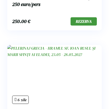
250 euro/pers
250.00
€
REZERVA
6 zile