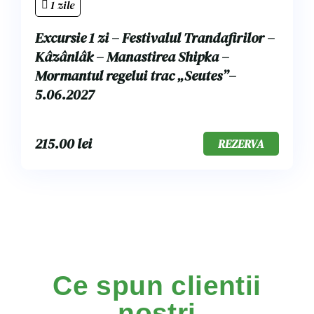
1 zile
Excursie 1 zi – Festivalul Trandafirilor –
Kâzânlâk – Manastirea Shipka –
Mormantul regelui trac „Seutes”–
5.06.2027
215.00
lei
REZERVA
Ce spun clientii
nostri