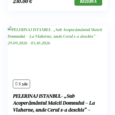
230.00
€
REZERVA
5 zile
PELERINAJ ISTANBUL- „Sub
Acoperământul Maicii Domnului – La
Vlaherne, unde Cerul s-a deschis” –