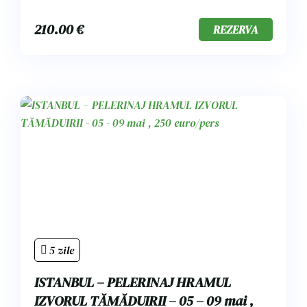
210.00
€
REZERVA
5 zile
ISTANBUL – PELERINAJ HRAMUL
IZVORUL TĂMĂDUIRII – 05 – 09 mai ,