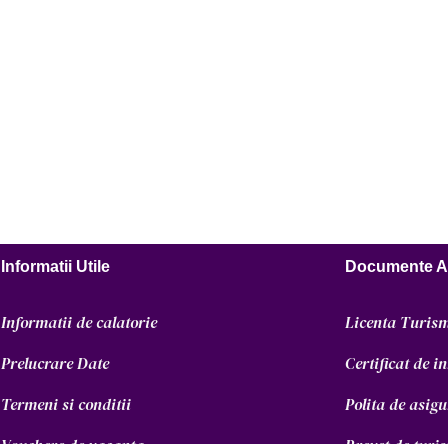
Informatii Utile
Documente A
Informatii de calatorie
Licenta Turis
Prelucrare Date
Certificat de i
Termeni si conditii
Polita de asig
Vouchere de vacanta
Brevet de turi