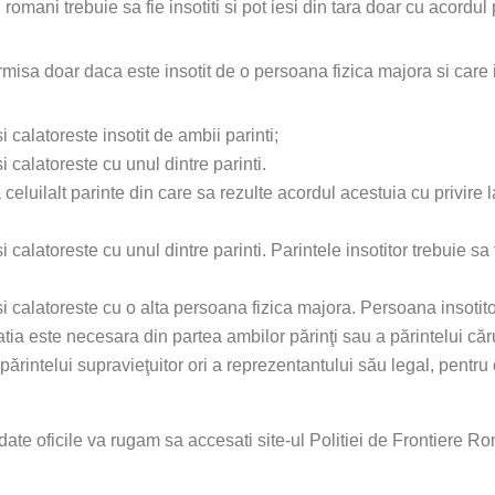
mani trebuie sa fie insotiti si pot iesi din tara doar cu acordul p
a doar daca este insotit de o persoana fizica majora si care in
i calatoreste insotit de ambii parinti;
i calatoreste cu unul dintre parinti.
a celuilalt parinte din care sa rezulte acordul acestuia cu privire
i calatoreste cu unul dintre parinti. Parintele insotitor trebuie sa
 si calatoreste cu o alta persoana fizica majora. Persoana insotito
ratia este necesara din partea ambilor părinţi sau a părintelui căru
 părintelui supravieţuitor ori a reprezentantului său legal, pent
 date oficile va rugam sa accesati site-ul Politiei de Frontiere R