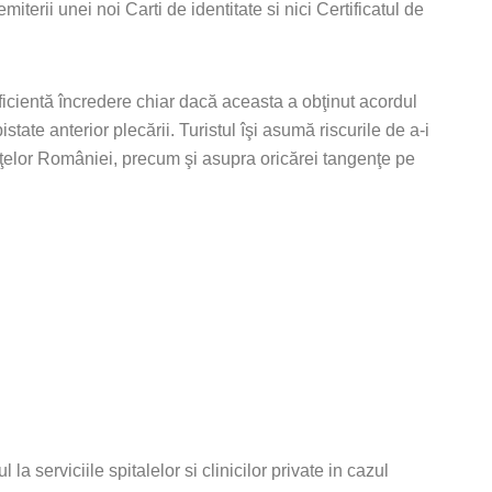
erii unei noi Carti de identitate si nici Certificatul de
uficientă încredere chiar dacă aceasta a obţinut acordul
state anterior plecării. Turistul îşi asumă riscurile de a-i
niţelor României, precum şi asupra oricărei tangenţe pe
 serviciile spitalelor si clinicilor private in cazul