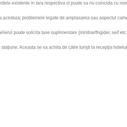
rdele existente in tara respectiva si poate sa nu coincida cu n
 acestuia; problemele legate de amplasarea sau aspectul camerei 
rul poate solicita taxe suplimentare (minibar/frigider, seif etc.);
taţiune. Aceasta se va achita de către turişti la recepţia hoteluri