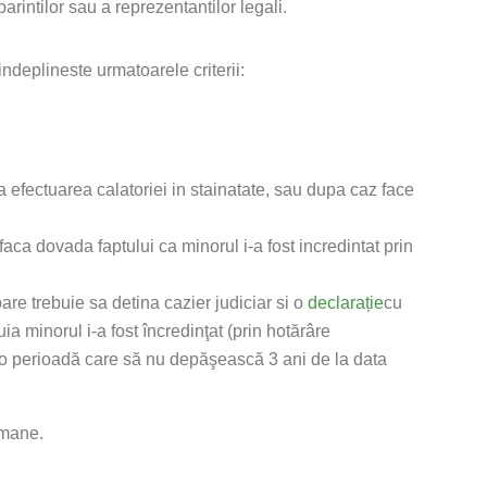
arintilor sau a reprezentantilor legali.
deplineste urmatoarele criterii:
 la efectuarea calatoriei in stainatate, sau dupa caz face
 faca dovada faptului ca minorul i-a fost incredintat prin
are trebuie sa detina cazier judiciar si o
declarație
cu
ia minorul i-a fost încredinţat (prin hotărâre
ru o perioadă care să nu depăşească 3 ani de la data
omane.