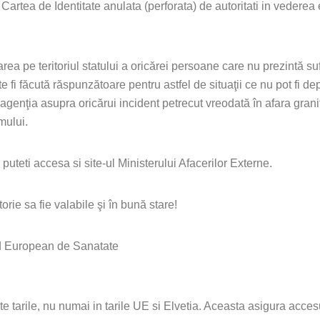
ea de Identitate anulata (perforata) de autoritati in vederea emit
rea pe teritoriul statului a oricărei persoane care nu prezintă s
 fi făcută răspunzătoare pentru astfel de situaţii ce nu pot fi depi
e agenţia asupra oricărui incident petrecut vreodată în afara gra
mului.
uteti accesa si site-ul Ministerului Afacerilor Externe.
e sa fie valabile şi în bună stare!
d European de Sanatate
rile, nu numai in tarile UE si Elvetia. Aceasta asigura accesul la