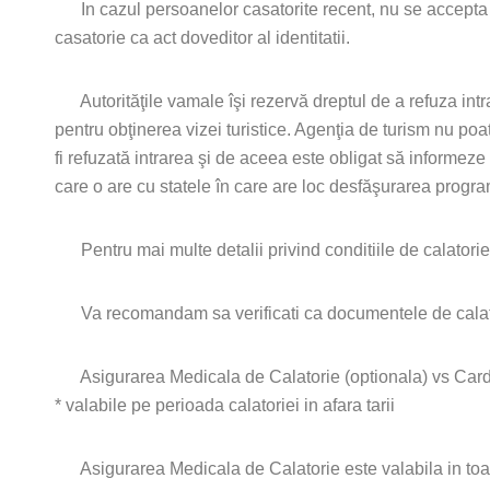
In cazul persoanelor casatorite recent, nu se accepta Cart
casatorie ca act doveditor al identitatii.
Autorităţile vamale îşi rezervă dreptul de a refuza intra
pentru obţinerea vizei turistice. Agenţia de turism nu poate
fi refuzată intrarea şi de aceea este obligat să informez
care o are cu statele în care are loc desfăşurarea progra
Pentru mai multe detalii privind conditiile de calatorie p
Va recomandam sa verificati ca documentele de calatori
Asigurarea Medicala de Calatorie (optionala) vs Car
* valabile pe perioada calatoriei in afara tarii
Asigurarea Medicala de Calatorie este valabila in toate ta