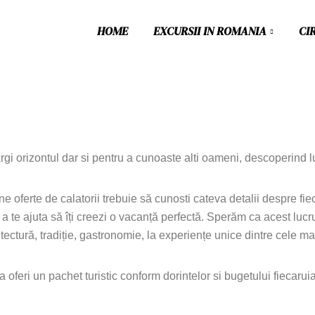
HOME
EXCURSII IN ROMANIA
CI
argi orizontul dar si pentru a cunoaste alti oameni, descoperind l
une oferte de calatorii trebuie să cunosti cateva detalii despre f
 a te ajuta să îți creezi o vacanță perfectă. Sperăm ca acest lucr
hitectură, tradiție, gastronomie, la experiențe unice dintre cele ma
a oferi un pachet turistic conform dorintelor si bugetului fiecarui