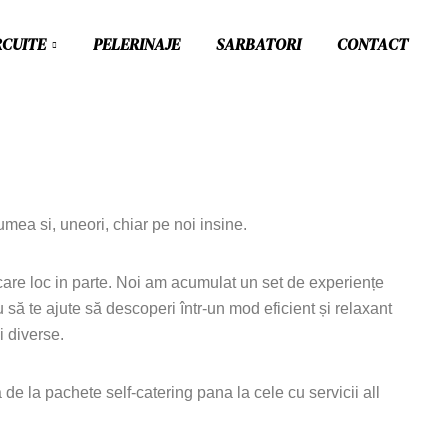
RCUITE
PELERINAJE
SARBATORI
CONTACT
umea si, uneori, chiar pe noi insine.
iecare loc in parte. Noi am acumulat un set de experiențe
u să te ajute să descoperi într-un mod eficient și relaxant
i diverse.
a de la pachete self-catering pana la cele cu servicii all