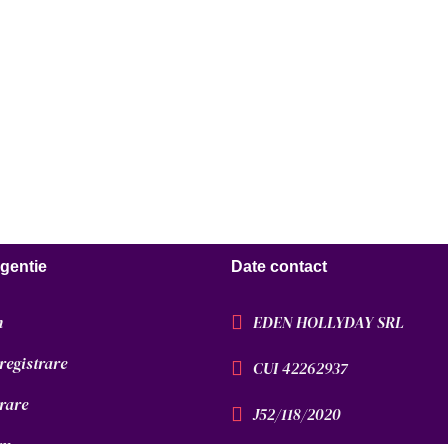
gentie
Date contact
m
EDEN HOLLYDAY SRL
nregistrare
CUI 42262937
urare
J52/118/2020
sm