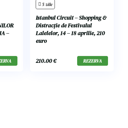
5 zile
Istanbul Circuit – Shopping &
NILOR
Distracție de Festivalul
IA –
Lalelelor, 14 – 18 aprilie, 210
euro
210.00
€
ZERVA
REZERVA