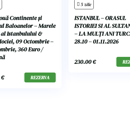
5 zile
ouă Continente și
ISTANBUL – ORASUL
l Baloanelor – Marele
ISTORIEI SI AL SULTA
 al Istanbulului &
– LA MULȚI ANI TURC
ociei, 09 Octombrie –
28.10 – 01.11.2026
mbrie, 360 Euro /
nă
230.00
€
RE
0
€
REZERVA