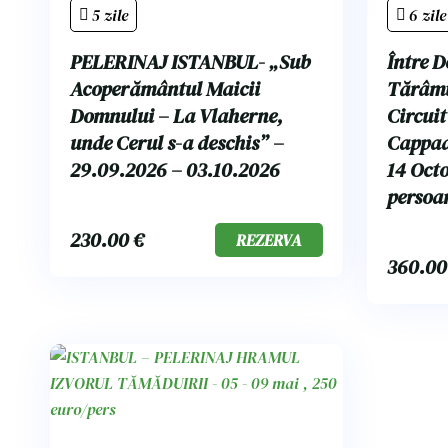
5 zile
6 zile
PELERINAJ ISTANBUL- „Sub
Între D
Acoperământul Maicii
Tărâmu
Domnului – La Vlaherne,
Circuit
unde Cerul s-a deschis” –
Cappad
29.09.2026 – 03.10.2026
14 Octo
persoa
230.00
€
REZERVA
360.0