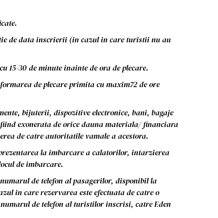
icate.
e de data inscrierii (in cazul in care turistii nu au
e cu 15-30 de minute inainte de ora de plecare.
 informarea de plecare primita cu maxim72 de ore
ente, bijuterii, dispozitive electronice, bani, bagaje
e fiind exonerata de orice dauna materiala/ financiara
nerea de catre autoritatile vamale a acestora.
prezentarea la imbarcare a calatorilor, intarzierea
locul de imbarcare.
 numarul de telefon al pasagerilor, disponibil la
azul in care rezervarea este efectuata de catre o
numarul de telefon al turistilor inscrisi, catre Eden