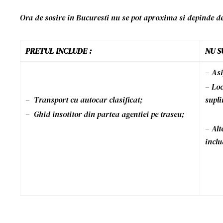
Ora de sosire in Bucuresti nu se pot aproxima si depinde de 
PRETUL INCLUDE :
NU S
– Asi
– Loc
– Transport cu autocar clasificat;
supli
– Ghid insotitor din partea agentiei pe traseu;
– Alt
incl