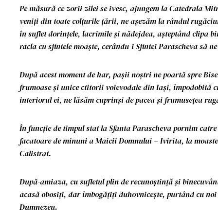
Pe măsură ce zorii zilei se ivesc, ajungem la Catedrala Mit
veniți din toate colțurile țării, ne așezăm la rândul rugăciu
în suflet dorințele, lacrimile și nădejdea, așteptând clipa 
racla cu sfintele moaște, cerându-i Sfintei Parascheva să ne 
După acest moment de har, pașii noștri ne poartă spre Biser
frumoase și unice ctitorii voievodale din Iași, împodobită cu
interiorul ei, ne lăsăm cuprinși de pacea și frumusețea rug
În funcție de timpul stat la Sfanta Parascheva pornim catr
facatoare de minuni a Maicii Domnului – Ivirita, la moastel
Calistrat.
După-amiaza, cu sufletul plin de recunoștință și binecuvâ
acasă obosiți, dar îmbogățiți duhovnicește, purtând cu noi
Dumnezeu.