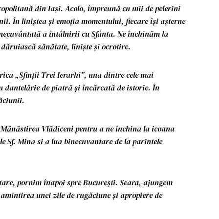
ropolitană din Iași. Acolo, împreună cu mii de pelerini
nii. În liniștea și emoția momentului, fiecare își așterne
binecuvântată a întâlnirii cu Sfânta. Ne închinăm la
dăruiască sănătate, liniște și ocrotire.
ica „Sfinții Trei Ierarhi”, una dintre cele mai
 dantelărie de piatră și încărcată de istorie. În
ăciunii.
e Mănăstirea Vlădiceni pentru a ne închina la icoana
e Sf. Mina si a lua binecuvantare de la parintele
ntare, pornim înapoi spre București. Seara, ajungem
 amintirea unei zile de rugăciune și apropiere de