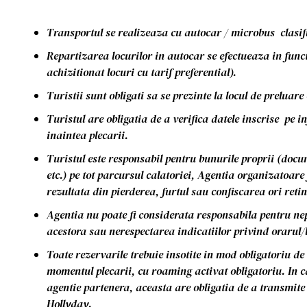
Transportul se realizeaza cu autocar / microbus clasif
Repartizarea locurilor in autocar se efectueaza in functi
achizitionat locuri cu tarif preferential).
Turistii sunt obligati sa se prezinte la locul de preluar
Turistul are obligatia de a verifica datele inscrise pe
inaintea plecarii.
Turistul este responsabil pentru bunurile proprii (docum
etc.) pe tot parcursul calatoriei, Agentia organizatoar
rezultata din pierderea, furtul sau confiscarea ori reti
Agentia nu poate fi considerata responsabila pentru ne
acestora sau nerespectarea indicatiilor privind orarul/
Toate rezervarile trebuie insotite in mod obligatoriu de
momentul plecarii, cu roaming activat obligatoriu. In c
agentie partenera, aceasta are obligatia de a transmite 
Hollyday.