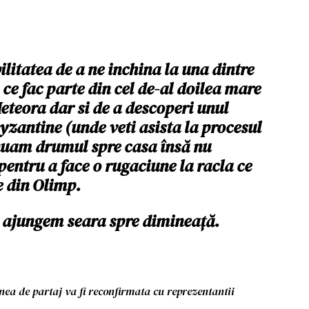
litatea de a ne inchina la una dintre
ce fac parte din cel de-al doilea mare
teora dar si de a descoperi unul
byzantine (unde veti asista la procesul
inuam drumul spre casa însă nu
entru a face o rugaciune la racla ce
e din Olimp.
ajungem seara spre dimineață.
unea de partaj va fi reconfirmata cu reprezentantii