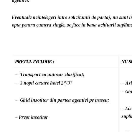
agentiei.
Eventuale neintelegeri intre solicitantii de partaj, nu sunt 
opta pentru camera single, se face in baza achitarii suplim
PRETUL INCLUDE :
NU S
– Transport cu autocar clasificat;
– 3 nopti cazare hotel 2*/3*
– Asi
– Ghi
– Ghid insotitor din partea agentiei pe traseu;
– Loc
supli
– Preot insotitor