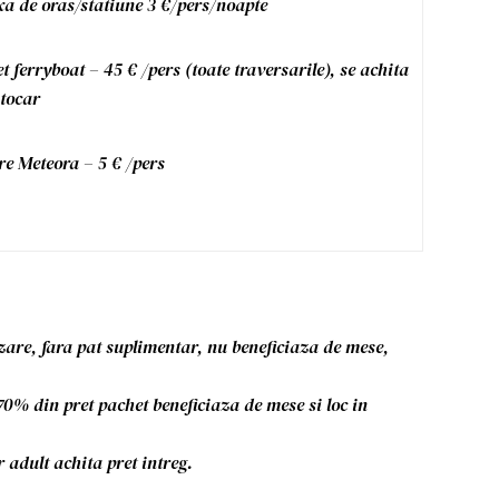
a de oras/statiune 3 €/pers/noapte
et ferryboat – 45 € /pers (toate traversarile), se achita
tocar
re Meteora – 5 € /pers
azare, fara pat suplimentar, nu beneficiaza de mese,
 70% din pret pachet beneficiaza de mese si loc in
r adult achita pret intreg.