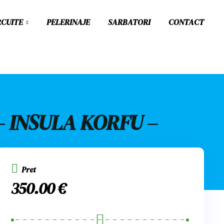
RCUITE
PELERINAJE
SARBATORI
CONTACT
– INSULA KORFU –
Pret
350.00
€