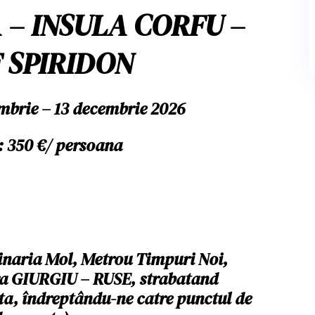
 – INSULA CORFU –
 SPIRIDON
mbrie – 13 decembrie 2026
: 350 €/ persoana
zinaria Mol, Metrou Timpuri Noi,
era GIURGIU – RUSE, strabatand
ata, îndreptându-ne catre punctul de