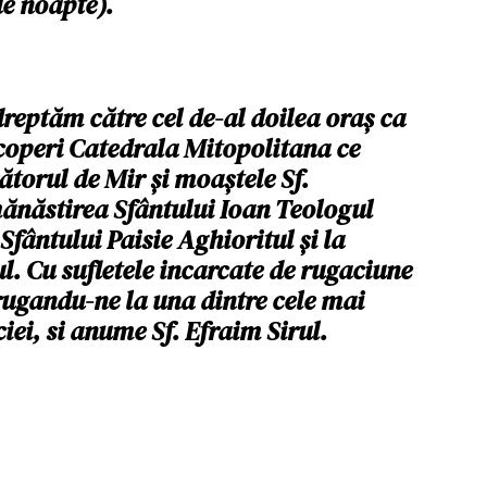
e noapte).
ndreptăm către cel de-al doilea oraș ca
coperi Catedrala Mitopolitana ce
torul de Mir și moaștele Sf.
mănăstirea Sfântului Ioan Teologul
fântului Paisie Aghioritul și la
. Cu sufletele incarcate de rugaciune
rugandu-ne la una dintre cele mai
iei, si anume Sf. Efraim Sirul.