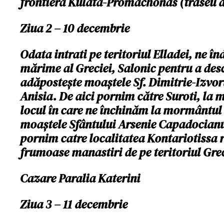
frontiera Kulata-Promachonas (traseu d
Ziua 2 – 10 decembrie
Odata intrati pe teritoriul Elladei, ne î
mărime al Greciei, Salonic pentru a des
adăpostește moaștele Sf. Dimitrie-Izvoră
Anisia. De aici pornim către Suroti, la 
locul în care ne închinăm la mormântul S
moaştele Sfântului Arsenie Capadocianul
pornim catre localitatea Kontariotissa 
frumoase manastiri de pe teritoriul Grec
Cazare Paralia Katerini
Ziua 3 – 11 decembrie