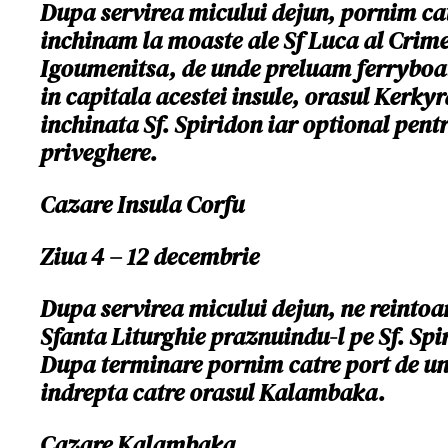
Dupa servirea micului dejun, pornim ca
inchinam la
moaste ale Sf Luca al Crime
Igoumenitsa, de unde preluam ferryboat-
in capitala acestei insule, orasul Kerky
inchinata Sf. Spiridon iar optional pentr
priveghere.
Cazare Insula Corfu
Ziua 4 – 12 decembrie
Dupa servirea micului dejun, ne reintoa
Sfanta Liturghie praznuindu-l pe Sf. Spir
Dupa terminare pornim catre port de un
indrepta catre orasul Kalambaka.
Cazare Kalambaka