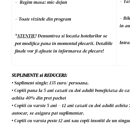
– Tax
– Regim masa: mic-dejun
– Bil
– Toate vizitele din program
in au
*
ATENTIE
! Denumirea si locatia hotelurilor se
Intra
pot modifica pana in momentul plecarii. Detaliile
finale vor fi afisate in informarea de plecare!
SUPLIMENTE si REDUCERI:
• Supliment single: 135 euro/ persoana.
• Copiii pana la 5 ani cazati cu doi adulti beneficiaza de c
achita 40% din pret pachet
• Copiii cu varste 5 ani – 12 ani cazati cu doi adulti achita
autocar, se asigura pat suplimentar.
• Copiii cu varsta peste 12 ani sau copii insotiti de un singu