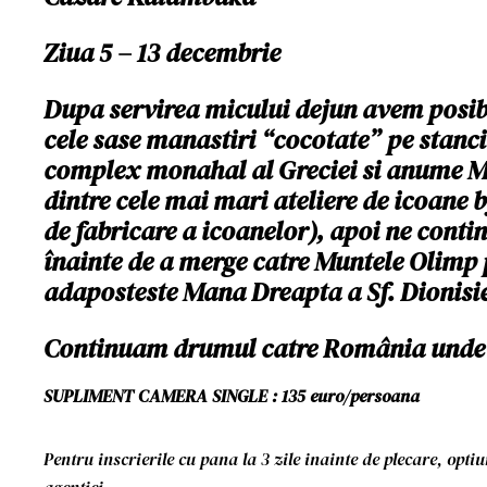
Ziua 5 – 13 decembrie
Dupa servirea micului dejun avem posibi
cele sase manastiri “cocotate” pe stanci 
complex monahal al Greciei si anume Me
dintre cele mai mari ateliere de icoane 
de fabricare a icoanelor), apoi ne cont
înainte de a merge catre Muntele Olimp p
adaposteste Mana Dreapta a Sf. Dionisi
Continuam drumul catre România unde 
SUPLIMENT CAMERA SINGLE : 135 euro/persoana
Pentru inscrierile cu pana la 3 zile inainte de plecare, opti