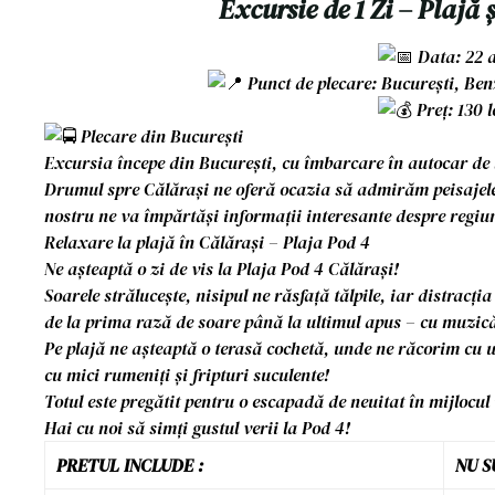
Excursie de 1 Zi – Plajă 
Data: 22 
Punct de plecare: București, Be
Preț: 130 
Plecare din București
Excursia începe din București, cu îmbarcare în autocar de
Drumul spre Călărași ne oferă ocazia să admirăm peisajele
nostru ne va împărtăși informații interesante despre regiune 
Relaxare la plajă în Călărași – Plaja Pod 4
Ne așteaptă o zi de vis la Plaja Pod 4 Călărași!
Soarele strălucește, nisipul ne răsfață tălpile, iar distrac
de la prima rază de soare până la ultimul apus – cu muzică 
Pe plajă ne așteaptă o terasă cochetă, unde ne răcorim cu un
cu mici rumeniți și fripturi suculente!
Totul este pregătit pentru o escapadă de neuitat în mijlocul v
Hai cu noi să simți gustul verii la Pod 4!
PRETUL INCLUDE :
NU S