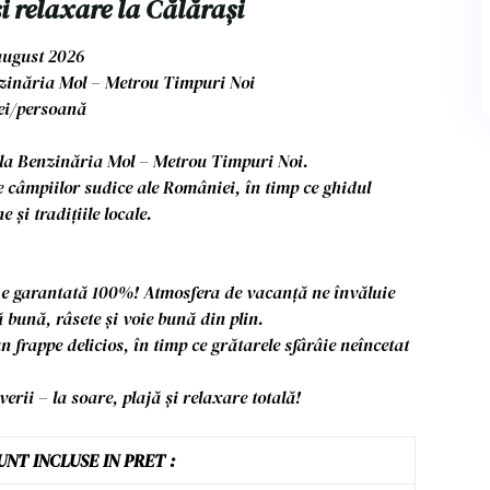
și relaxare la Călărași
august 2026
nzinăria Mol – Metrou Timpuri Noi
lei/persoană
 la Benzinăria Mol – Metrou Timpuri Noi.
 câmpiilor sudice ale României, în timp ce ghidul
și tradițiile locale.
ția e garantată 100%! Atmosfera de vacanță ne învăluie
bună, râsete și voie bună din plin.
 frappe delicios, în timp ce grătarele sfârâie neîncetat
erii – la soare, plajă și relaxare totală!
UNT INCLUSE IN PRET :