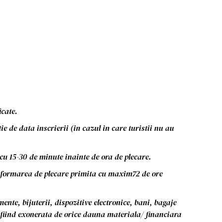
icate.
e de data inscrierii (in cazul in care turistii nu au
e cu 15-30 de minute inainte de ora de plecare.
 informarea de plecare primita cu maxim72 de ore
ente, bijuterii, dispozitive electronice, bani, bagaje
e fiind exonerata de orice dauna materiala/ financiara