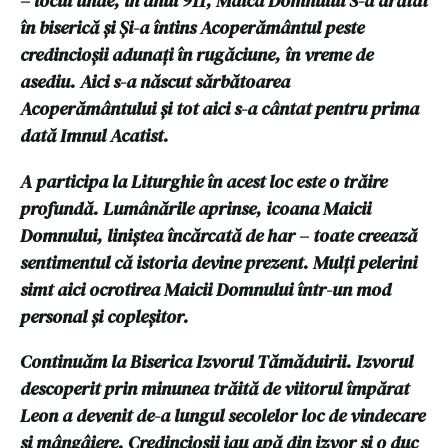
– locul unde, în anul 911, Maica Domnului S-a arătat
în biserică și Și-a întins Acoperământul peste
credincioșii adunați în rugăciune, în vreme de
asediu. Aici s-a născut sărbătoarea
Acoperământului și tot aici s-a cântat pentru prima
dată Imnul Acatist.
A participa la Liturghie în acest loc este o trăire
profundă. Lumânările aprinse, icoana Maicii
Domnului, liniștea încărcată de har – toate creează
sentimentul că istoria devine prezent. Mulți pelerini
simt aici ocrotirea Maicii Domnului într-un mod
personal și copleșitor.
Continuăm la Biserica Izvorul Tămăduirii. Izvorul
descoperit prin minunea trăită de viitorul împărat
Leon a devenit de-a lungul secolelor loc de vindecare
și mângâiere. Credincioșii iau apă din izvor și o duc