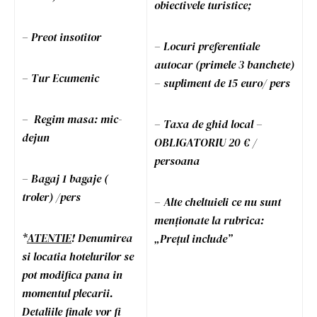
obiectivele turistice;
– Preot insotitor
– Locuri preferentiale
autocar (primele 3 banchete)
– Tur Ecumenic
– supliment de 15 euro/ pers
– Regim masa: mic-
– Taxa de ghid local –
dejun
OBLIGATORIU 20 € /
persoana
– Bagaj 1 bagaje (
troler) /pers
– Alte cheltuieli ce nu sunt
menționate la rubrica:
*
ATENTIE
! Denumirea
„Prețul include”
si locatia hotelurilor se
pot modifica pana in
momentul plecarii.
Detaliile finale vor fi