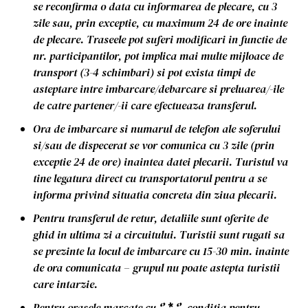
se reconfirma o data cu informarea de plecare, cu 3
zile sau, prin exceptie, cu maximum 24 de ore inainte
de plecare. Traseele pot suferi modificari in functie de
nr. participantilor, pot implica mai multe mijloace de
transport (3-4 schimbari) si pot exista timpi de
asteptare intre imbarcare/debarcare si preluarea/-ile
de catre partener/-ii care efectueaza transferul.
Ora de imbarcare si numarul de telefon ale soferului
si/sau de dispecerat se vor comunica cu 3 zile (prin
exceptie 24 de ore) inaintea datei plecarii. Turistul va
tine legatura direct cu transportatorul pentru a se
informa privind situatia concreta din ziua plecarii.
Pentru transferul de retur, detaliile sunt oferite de
ghid in ultima zi a circuitului. Turistii sunt rugati sa
se prezinte la locul de imbarcare cu 15-30 min. inainte
de ora comunicata – grupul nu poate astepta turistii
care intarzie.
Pentru orasele marcate cu
‘’ * ‘’
, conditia pentru