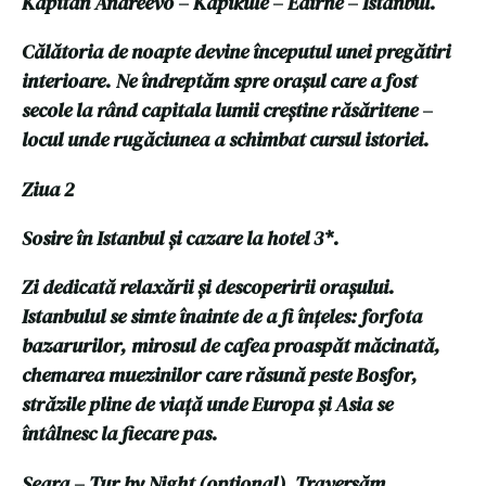
Kapitan Andreevo – Kapikule – Edirne – Istanbul.
Călătoria de noapte devine începutul unei pregătiri
interioare. Ne îndreptăm spre orașul care a fost
secole la rând capitala lumii creștine răsăritene –
locul unde rugăciunea a schimbat cursul istoriei.
Ziua 2
Sosire în Istanbul și cazare la hotel 3*.
Zi dedicată relaxării și descoperirii orașului.
Istanbulul se simte înainte de a fi înțeles: forfota
bazarurilor, mirosul de cafea proaspăt măcinată,
chemarea muezinilor care răsună peste Bosfor,
străzile pline de viață unde Europa și Asia se
întâlnesc la fiecare pas.
Seara – Tur by Night (opțional). Traversăm