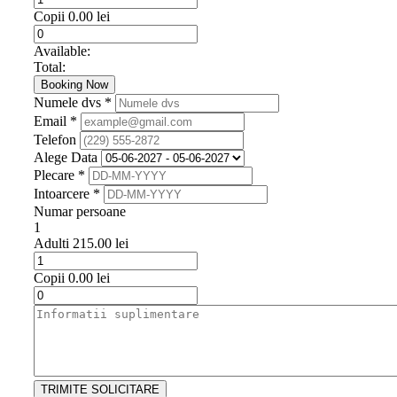
Copii
0.00
lei
Available:
Total:
Booking Now
Numele dvs *
Email *
Telefon
Alege Data
Plecare *
Intoarcere *
Numar persoane
1
Adulti
215.00
lei
Copii
0.00
lei
TRIMITE SOLICITARE