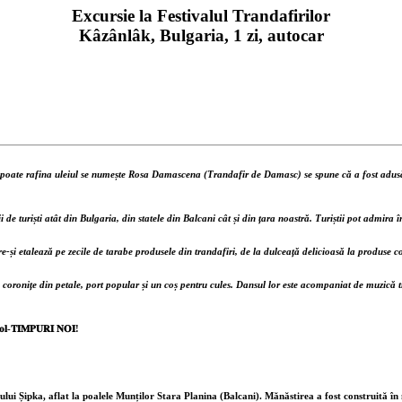
Excursie la Festivalul Trandafirilor
Kâzânlâk, Bulgaria, 1 zi, autocar
 poate rafina uleiul se numește
Rosa Damascena
(
Trandafir de Damasc
) se spune că a fost adus
 de turiști atât din Bulgaria, din statele din Balcani cât și din țara noastră. Turiștii pot admira
-și etalează pe zecile de tarabe produsele din trandafiri, de la dulceață delicioasă la produse cos
ă coronițe din petale, port popular și un coș pentru cules. Dansul lor este acompaniat de muzică t
𝐓𝐈𝐌𝐏𝐔𝐑𝐈 𝐍𝐎𝐈!
ui Șipka, aflat la poalele Munților Stara Planina (Balcani). Mănăstirea a fost construită în 