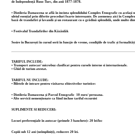
de Independență Ruso-Turc, din anii 1877-1878.
•
Distileria Damascena
se află în incinta splendidului
Complex Etnografic
cu același 
uleiul esențial prin diferite proceduri foarte interesante. De asemenea aici în Comp
bază de trandafiri și lavandă și un
restaurant
cu o grădină splendidă, unde multe dint
•
Festivalul Trandafirilor din Kâzânlâk
Sosire în București în cursul serii în funcţie de vreme, condiţiile de trafic și formalită
TARIFUL INCLUDE:
• Transport autocar/ microbuz clasificat pentru cursele interne si internationale.
• Ghid de turism atestat.
TARIFUL NU INCLUDE:
• Biletele de intrare pentru vizitarea obiectivelor turistice:
• Distileria Damascena și Parcul Etnografic 10 euro/ persoana.
• Alte servicii nemenționate ca fiind incluse tariful excursiei
SUPLIMENTE SI REDUCERI:
Locuri preferenţiale în autocar (primele 3 banchete): 20 lei/loc
Copiii sub 12 ani (neîmpliniți), reducere 20 lei.